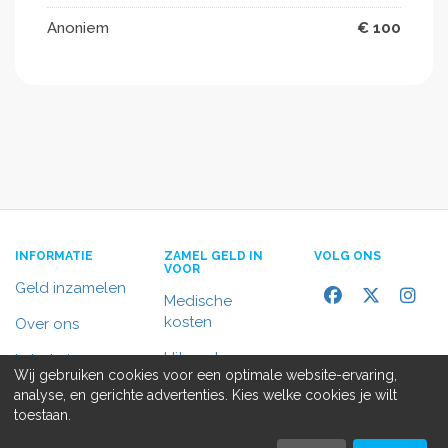
Anoniem
€ 100
INFORMATIE
ZAMEL GELD IN
VOLG ONS
VOOR
Geld inzamelen
Medische
kosten
Over ons
Uitvaart
In het nieuws
Wij gebruiken cookies voor een optimale website-ervaring,
Rolstoelbus
analyse, en gerichte advertenties. Kies welke cookies je wilt
Contact
toestaan.
Alle doelen