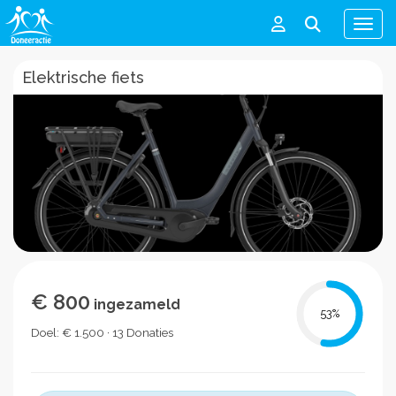
Men
Elektrische fiets
€ 800
ingezameld
53
%
Doel: € 1.500 · 13 Donaties