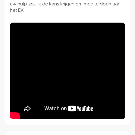
uw hulp zou ik de kans krijgen om mee te doen aan
het EK.