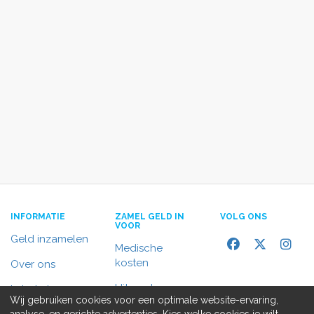
INFORMATIE
ZAMEL GELD IN
VOLG ONS
VOOR
Geld inzamelen
Medische
kosten
Over ons
Uitvaart
In het nieuws
Wij gebruiken cookies voor een optimale website-ervaring,
Rolstoelbus
analyse, en gerichte advertenties. Kies welke cookies je wilt