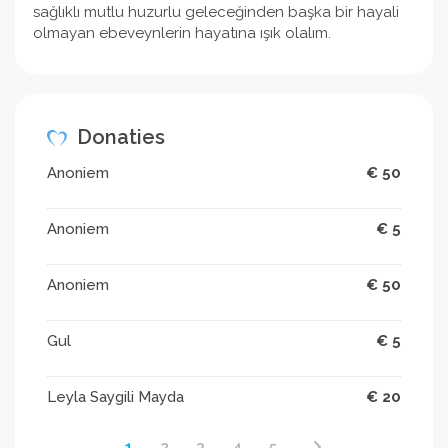
sağlıklı mutlu huzurlu geleceğinden başka bir hayali
olmayan ebeveynlerin hayatına ışık olalım.
Donaties
Anoniem
€ 50
Anoniem
€ 5
Anoniem
€ 50
Gul
€ 5
Leyla Saygili Mayda
€ 20
1
2
3
4
5