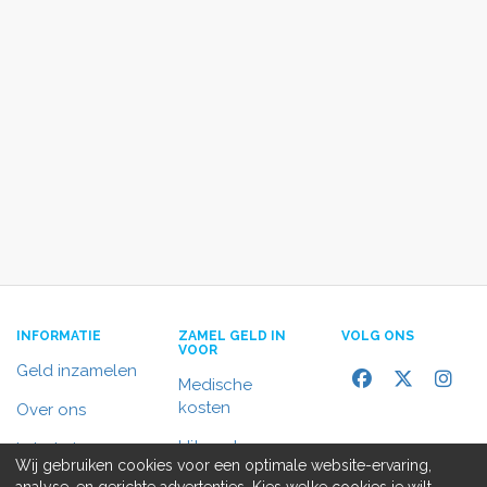
INFORMATIE
ZAMEL GELD IN
VOLG ONS
VOOR
Geld inzamelen
Medische
kosten
Over ons
Uitvaart
In het nieuws
Wij gebruiken cookies voor een optimale website-ervaring,
Rolstoelbus
analyse, en gerichte advertenties. Kies welke cookies je wilt