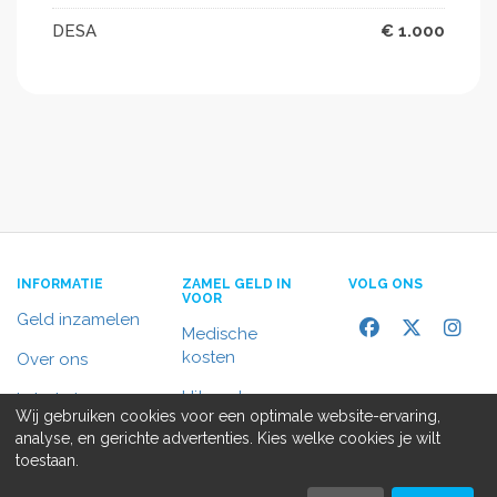
DESA
€ 1.000
INFORMATIE
ZAMEL GELD IN
VOLG ONS
VOOR
Geld inzamelen
Medische
kosten
Over ons
Uitvaart
In het nieuws
Wij gebruiken cookies voor een optimale website-ervaring,
Rolstoelbus
analyse, en gerichte advertenties. Kies welke cookies je wilt
Contact
toestaan.
Alle doelen