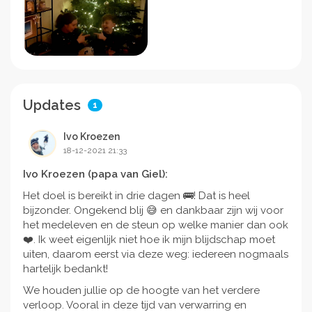
kans om te vallen. Willen jullie mijn papa en mama en
mij hierbij een handje helpen? Alvast heel erg
bedankt.
Groetjes, Giel.
Updates
1
Ivo Kroezen
18-12-2021 21:33
Ivo Kroezen (papa van Giel):
Het doel is bereikt in drie dagen 🚌! Dat is heel
bijzonder. Ongekend blij 😅 en dankbaar zijn wij voor
het medeleven en de steun op welke manier dan ook
❤️. Ik weet eigenlijk niet hoe ik mijn blijdschap moet
uiten, daarom eerst via deze weg: iedereen nogmaals
hartelijk bedankt!
We houden jullie op de hoogte van het verdere
verloop. Vooral in deze tijd van verwarring en