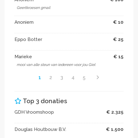
Geertkroesen gmail
Anoniem
€ 10
Eppo Botter
€ 25
Marieke
€ 15
mooi van alle steun van iedereen voor jou Giel
1
2
3
4
5
Top 3 donaties
GDH Vroomshoop
€ 2.325
Douglas Houtbouw B.V.
€ 1.500