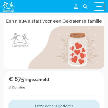
Men
Een nieuwe start voor een Oekraïense familie
€ 875
ingezameld
13 Donaties
Deze actie is gesloten