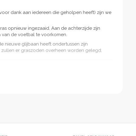
or dank aan iedereen die geholpen heeft) zijn we
ras opnieuw ingezaaid. Aan de achterzijde zijn
n van de voetbal te voorkomen.
e nieuwe glijbaan heeft ondertussen zijn
k zullen er graszoden overheen worden gelegd.
ezeten!
n uitgegraven en verwijderd. Daarnaast begint de
maakt al aardig zijn vorm aan te nemen.
ven en hebben we voorzien van een stevige
eld en het zand gebruiken op de heuvel!