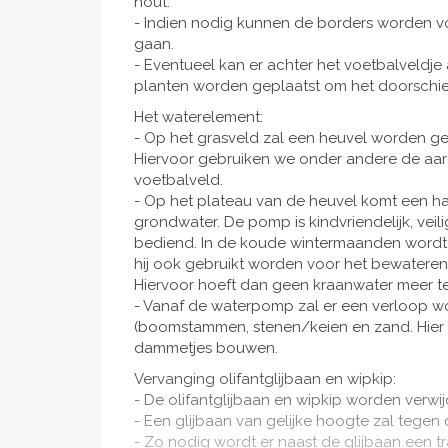
hout.
- Indien nodig kunnen de borders worden v
gaan.
- Eventueel kan er achter het voetbalveldj
planten worden geplaatst om het doorschie
Het waterelement:
- Op het grasveld zal een heuvel worden gec
Hiervoor gebruiken we onder andere de aarde
voetbalveld.
- Op het plateau van de heuvel komt een
grondwater. De pomp is kindvriendelijk, vei
bediend. In de koude wintermaanden wordt 
hij ook gebruikt worden voor het bewatere
Hiervoor hoeft dan geen kraanwater meer t
- Vanaf de waterpomp zal er een verloop wo
(boomstammen, stenen/keien en zand. Hier 
dammetjes bouwen.
Vervanging olifantglijbaan en wipkip:
- De olifantglijbaan en wipkip worden verwi
- Een glijbaan van gelijke hoogte zal tege
- Zo nodig wordt er naast de glijbaan een