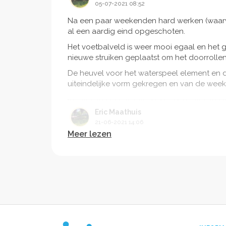
05-07-2021 08:52
Na een paar weekenden hard werken (waarvo
al een aardig eind opgeschoten.
Het voetbalveld is weer mooi egaal en het g
nieuwe struiken geplaatst om het doorrolle
De heuvel voor het waterspeel element en d
uiteindelijke vorm gekregen en van de wee
Eric Maathuis
21-06-2021 14:06
Meer lezen
Afgelopen twee weken hebben we niet stilg
De oude glijbaan en wipkip zijn ondertusse
heuvel waarop het waterpunt zal worden ge
De nieuwe kleine glijbaan is gister ingegra
fundering.
Volgende stap: egaliseren van het voetbalv
Wordt vervolgd...