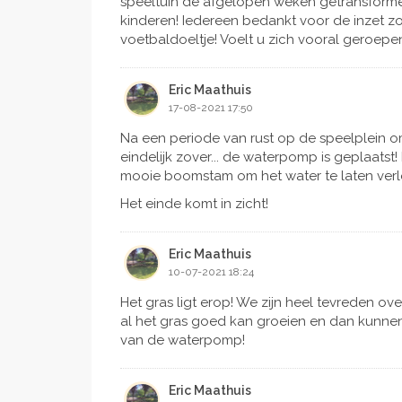
speeltuin de afgelopen weken getransformee
enthousiasme hebben kunnen aanwakkeren
kinderen! Iedereen bedankt voor de inzet z
voetbaldoeltje! Voelt u zich vooral geroepe
Eric Maathuis
17-08-2021 17:50
Na een periode van rust op de speelplein o
eindelijk zover... de waterpomp is geplaats
mooie boomstam om het water te laten ver
Het einde komt in zicht!
Eric Maathuis
10-07-2021 18:24
Het gras ligt erop! We zijn heel tevreden ov
al het gras goed kan groeien en dan kunne
van de waterpomp!
Eric Maathuis