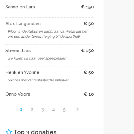
Sanne en Lars
€ 150
Alex Langendam
€ 50
Woon in de Kubus en dacht aanvankelijk dat het
om een ander terreintje ging bij de sporthal!
Steven Lies
€ 150
we kijken uit naar veel speelplezier!
Henk en Yvonne
€ 50
Succes met dit fantastische initiatief
Onno Voors
€ 10
1
2
3
4
5
Top 3 donaties