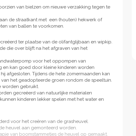
oorzien van bielzen om nieuwe verzakking tegen te
e aan de straatkant met een (houten) hekwerk of
ten van ballen te voorkomen.
reëerd ter plaatse van de olifantglijbaan en wipkip.
 die over blijft na het afgraven van het
 handwaterpomp voor het oppompen van
lig en kan goed door kleine kinderen worden
hij afgesloten. Tijdens de hete zomermaanden kan
n van het geadopteerde groen rondom de speeltuin.
e worden gebruikt.
rden gecreëerd van natuurlijke materialen
kunnen kinderen lekker spelen met het water en
jderd voor het creëren van de grasheuvel.
n de heuvel aan gemonteerd worden.
 trapje van boomstammetjes de heuvel op gemaakt.