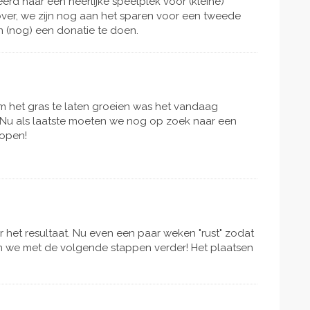
rd naar een heerlijke speelplek voor (kleine)
!
over, we zijn nog aan het sparen voor een tweede
n (nog) een donatie te doen.
m het gras te laten groeien was het vandaag
t! Nu als laatste moeten we nog op zoek naar een
lopen!
er het resultaat. Nu even een paar weken "rust" zodat
n we met de volgende stappen verder! Het plaatsen