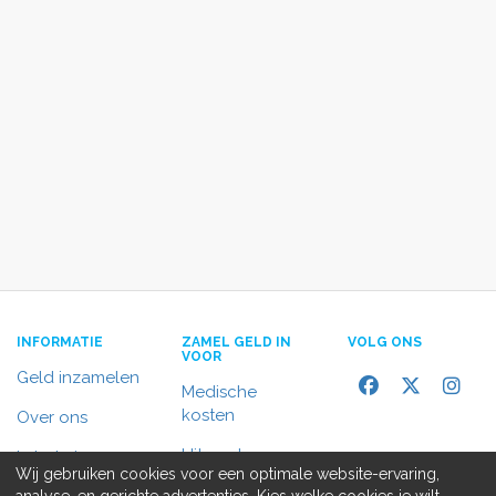
INFORMATIE
ZAMEL GELD IN
VOLG ONS
VOOR
Geld inzamelen
Medische
kosten
Over ons
Uitvaart
In het nieuws
Wij gebruiken cookies voor een optimale website-ervaring,
Rolstoelbus
analyse, en gerichte advertenties. Kies welke cookies je wilt