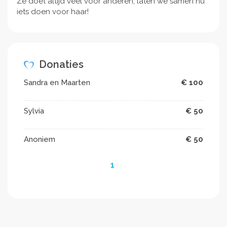
Ze doet altijd veel voor anderen, laten we samen nu
iets doen voor haar!
Donaties
Sandra en Maarten
€ 100
Sylvia
€ 50
Anoniem
€ 50
1