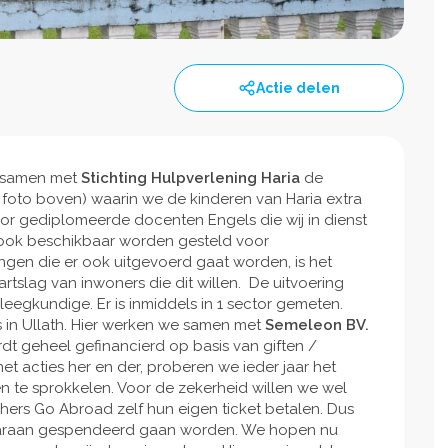
Actie delen
samen met
Stichting Hulpverlening Haria
de
e foto boven) waarin we de kinderen van Haria extra
or gediplomeerde docenten Engels die wij in dienst
ook beschikbaar worden gesteld voor
ngen die er ook uitgevoerd gaat worden, is het
rtslag van inwoners die dit willen. De uitvoering
gkundige. Er is inmiddels in 1 sector gemeten.
in Ullath. Hier werken we samen met
Semeleon BV.
rdt geheel gefinancierd op basis van giften /
met acties her en der, proberen we ieder jaar het
n te sprokkelen. Voor de zekerheid willen we wel
chers Go Abroad zelf hun eigen ticket betalen. Dus
 daaraan gespendeerd gaan worden. We hopen nu