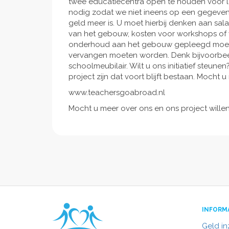
twee educatiecentra open te houden voor lang
nodig zodat we niet ineens op een gegev
geld meer is. U moet hierbij denken aan sal
van het gebouw, kosten voor workshops of vo
onderhoud aan het gebouw gepleegd moeten w
vervangen moeten worden. Denk bijvoorbe
schoolmeubilair. Wilt u ons initiatief steun
project zijn dat voort blijft bestaan. Mocht 
www.teachersgoabroad.nl
Mocht u meer over ons en ons project will
INFORM
Geld i