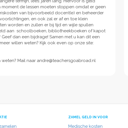
ere termijn, lees: jaren lang. Hiervoor is geld
en moment de lessen moeten stoppen omdat er geen
ariskosten van bijvoorbeeld docent(e) en beheerder
orlichtingen, en ook zal er af en toe klein
orden en zullen er bij tijd en wijle spullen
eld aan schoolboeken, bibliotheekboeken of kapot
en? Geef dan een bijdrage! Samen met u kan dit een
u meer willen weten? Kijk ook even op onze site:
en weten? Mail naar andre@teachersgoabroad.nl
ATIE
ZAMEL GELD IN VOOR
nzamelen
Medische kosten