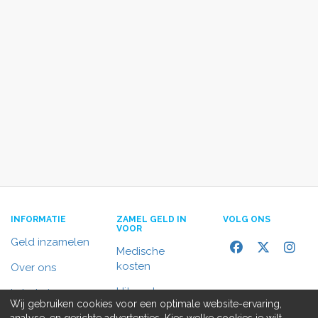
INFORMATIE
ZAMEL GELD IN
VOLG ONS
VOOR
Geld inzamelen
Medische
kosten
Over ons
Uitvaart
In het nieuws
Wij gebruiken cookies voor een optimale website-ervaring,
Rolstoelbus
analyse, en gerichte advertenties. Kies welke cookies je wilt