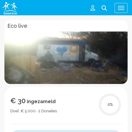
Men
Eco live
€ 30
ingezameld
0
%
Doel: € 5.000 · 2 Donaties