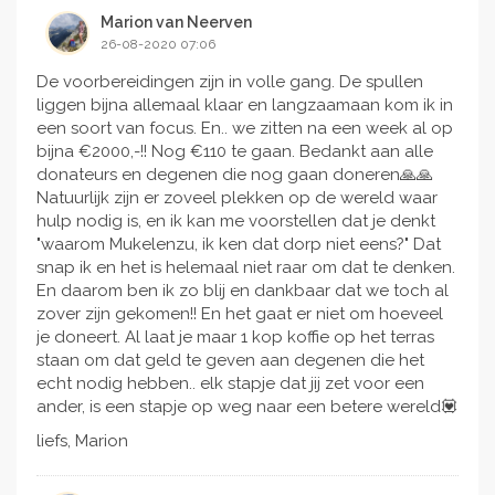
Marion van Neerven
26-08-2020 07:06
De voorbereidingen zijn in volle gang. De spullen
liggen bijna allemaal klaar en langzaamaan kom ik in
een soort van focus. En.. we zitten na een week al op
bijna €2000,-!! Nog €110 te gaan. Bedankt aan alle
donateurs en degenen die nog gaan doneren🙏🙏
Natuurlijk zijn er zoveel plekken op de wereld waar
hulp nodig is, en ik kan me voorstellen dat je denkt
"waarom Mukelenzu, ik ken dat dorp niet eens?" Dat
snap ik en het is helemaal niet raar om dat te denken.
En daarom ben ik zo blij en dankbaar dat we toch al
zover zijn gekomen!! En het gaat er niet om hoeveel
je doneert. Al laat je maar 1 kop koffie op het terras
staan om dat geld te geven aan degenen die het
echt nodig hebben.. elk stapje dat jij zet voor een
ander, is een stapje op weg naar een betere wereld💟
liefs, Marion