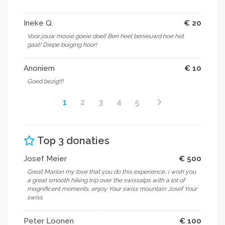
Ineke Q.
€ 20
Voor jouw mooie goeie doel! Ben heel benieuwd hoe het
gaat! Diepe buiging hoor!
Anoniem
€ 10
Goed bezig!!!
1
2
3
4
5
Top 3 donaties
Josef Meier
€ 500
Great Marion my love that you do this experience, i wish you
a great smooth hiking trip over the swissalps with a lot of
magnificent moments, enjoy Your swiss mountain Josef Your
swiss
Peter Loonen
€ 100