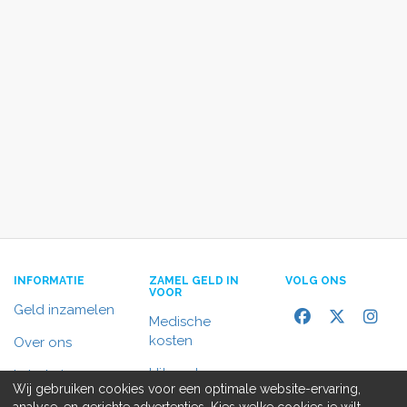
INFORMATIE
ZAMEL GELD IN
VOLG ONS
VOOR
Geld inzamelen
Medische
kosten
Over ons
Uitvaart
In het nieuws
Wij gebruiken cookies voor een optimale website-ervaring,
Rolstoelbus
analyse, en gerichte advertenties. Kies welke cookies je wilt