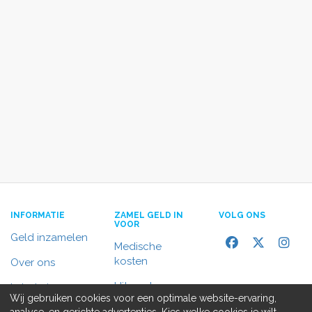
INFORMATIE
ZAMEL GELD IN
VOLG ONS
VOOR
Geld inzamelen
Medische
kosten
Over ons
Uitvaart
In het nieuws
Wij gebruiken cookies voor een optimale website-ervaring,
Rolstoelbus
analyse, en gerichte advertenties. Kies welke cookies je wilt