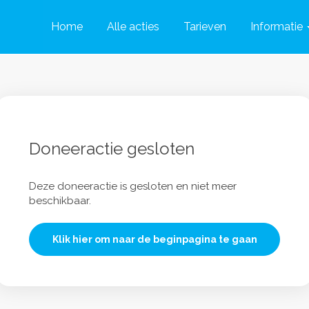
Home
Alle acties
Tarieven
Informatie
Doneeractie gesloten
Deze doneeractie is gesloten en niet meer
beschikbaar.
Klik hier om naar de beginpagina te gaan