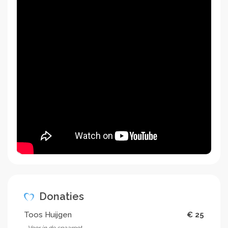
Donaties
Toos Huijgen
€ 25
Voor in de spaarpot