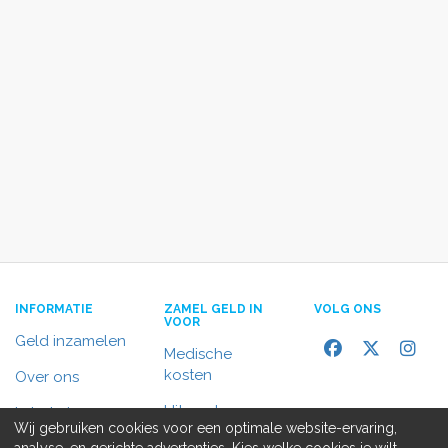
INFORMATIE
ZAMEL GELD IN
VOLG ONS
VOOR
Geld inzamelen
Medische
kosten
Over ons
Uitvaart
In het nieuws
Wij gebruiken cookies voor een optimale website-ervaring,
Rolstoelbus
analyse, en gerichte advertenties. Kies welke cookies je wilt