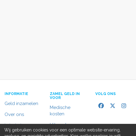
INFORMATIE
ZAMEL GELD IN
VOLG ONS
VOOR
Geld inzamelen
Medische
kosten
Over ons
Uitvaart
In het nieuws
Wij gebruiken cookies voor een optimale website-ervaring,
Rolstoelbus
analyse, en gerichte advertenties. Kies welke cookies je wilt