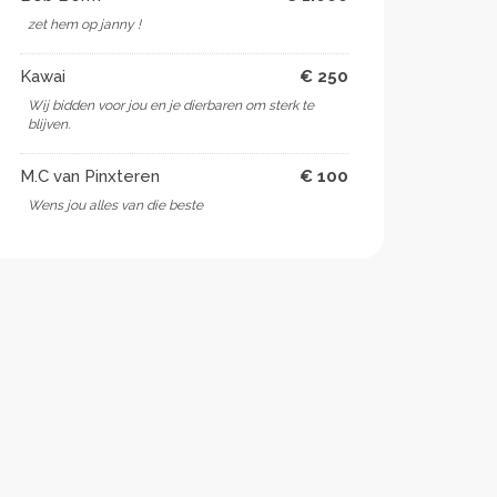
zet hem op janny !
Kawai
€ 250
Wij bidden voor jou en je dierbaren om sterk te
blijven.
M.C van Pinxteren
€ 100
Wens jou alles van die beste