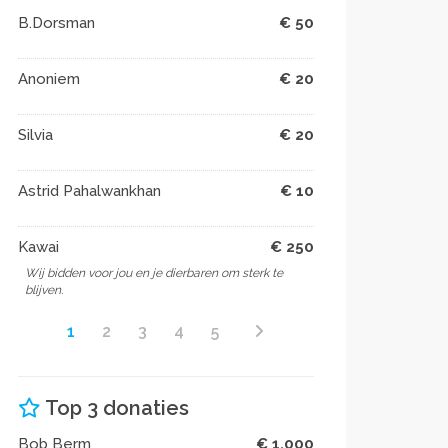
B.Dorsman
€ 50
Anoniem
€ 20
Silvia
€ 20
Astrid Pahalwankhan
€ 10
Kawai
€ 250
Wij bidden voor jou en je dierbaren om sterk te
blijven.
1
2
3
4
5
Top 3 donaties
Bob Berm
€ 1.000