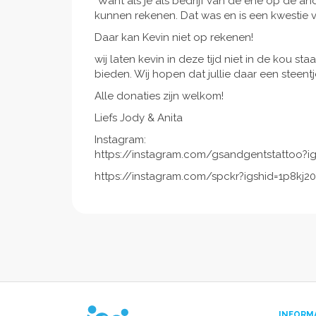
"Want als je als bedrijf van de ene op de 
kunnen rekenen. Dat was en is een kwestie van
Daar kan Kevin niet op rekenen!
wij laten kevin in deze tijd niet in de kou s
bieden. Wij hopen dat jullie daar een steent
Alle donaties zijn welkom!
Liefs Jody & Anita
Instagram:
https://instagram.com/gsandgentstattoo?
https://instagram.com/spckr?igshid=1p8kj2
INFORM