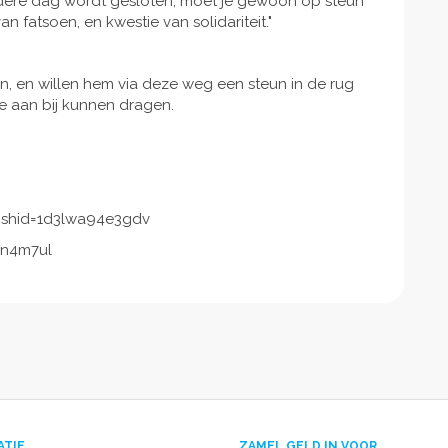
andere dag wordt gesloten, moet je gewoon op steun
 fatsoen, en kwestie van solidariteit."
taan, en willen hem via deze weg een steun in de rug
je aan bij kunnen dragen.
igshid=1d3lwa94e3gdv
0n4m7ul
ATIE
ZAMEL GELD IN VOOR