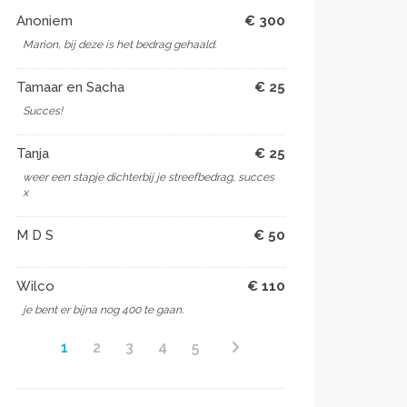
Anoniem
€ 300
Marion, bij deze is het bedrag gehaald.
Tamaar en Sacha
€ 25
Succes!
Tanja
€ 25
weer een stapje dichterbij je streefbedrag, succes
x
M D S
€ 50
Wilco
€ 110
je bent er bijna nog 400 te gaan.
1
2
3
4
5