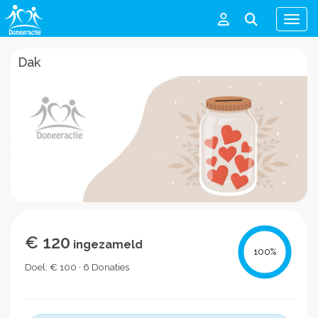
Men
Dak
€ 120
ingezameld
100
%
Doel: € 100 · 6 Donaties