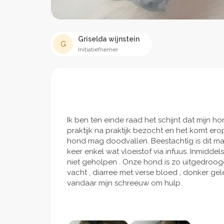
Griselda wijnstein
G
Initiatiefnemer
Ik ben ten einde raad het schijnt dat mijn 
praktijk na praktijk bezocht en het komt erop
hond mag doodvallen. Beestachtig is dit m
keer enkel wat vloeistof via infuus. Inmidd
niet geholpen . Onze hond is zo uitgedroogd
vacht , diarree met verse bloed , donker gel
vandaar mijn schreeuw om hulp.