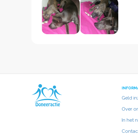
INFORM
Geld i
Over o
In het 
Contac