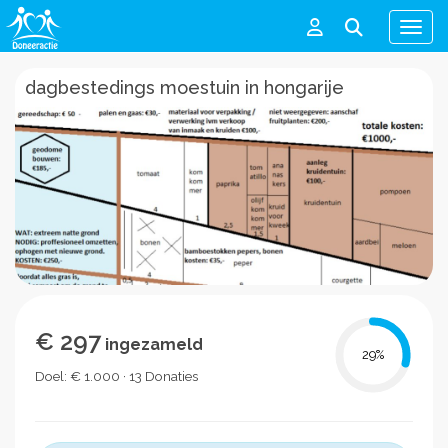
Men
dagbestedings moestuin in hongarije
€ 297
ingezameld
29
%
Doel: € 1.000 · 13 Donaties