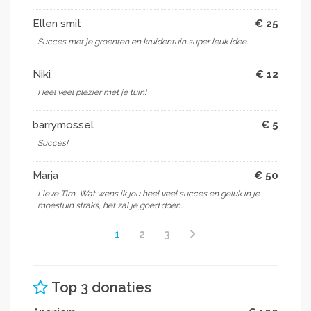
Ellen smit
€ 25
Succes met je groenten en kruidentuin super leuk idee.
Niki
€ 12
Heel veel plezier met je tuin!
barrymossel
€ 5
Succes!
Marja
€ 50
Lieve Tim, Wat wens ik jou heel veel succes en geluk in je
moestuin straks, het zal je goed doen.
1
2
3
Top 3 donaties