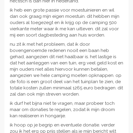
hectisch is dan hier in nederland.
ik heb een grote passie voor moestuinieren en wil
dan ook graag mijn eigen moestuin. dit hebben mijn
ouders al toegezegt en ik krijg op de camping 500
vierkante meter waar ik me kan uitleven. dit zal voor
mij een soort dagbesteding aan huis worden.
nu zit ik met het probleem, dat ik door
bovengenoemde redenen nooit een baan heb
gehad, aangezien dit niet haalbaar is. het lastige is
dat het aanleggen van een tuin, erg veel geld kost en
mijn ouders niet alles hiervoor kunnen betalen,
aangezien we hele camping moeten opknappen. op
de foto is een groot deel van het tuinplan te zien, de
totale kosten zullen minimaal 1265 euro bedragen. dit
zal dan ook mijn streven worden.
ik durf het bijna niet te vragen, maar probeer toch
maar om donaties te regelen, zodat ik mijn droom
kan realiseren in hongarije.
ik hoop op je begrip en eventuele donatie. verder
zou ik het erg op prijs stellen als je mijn bericht wilt