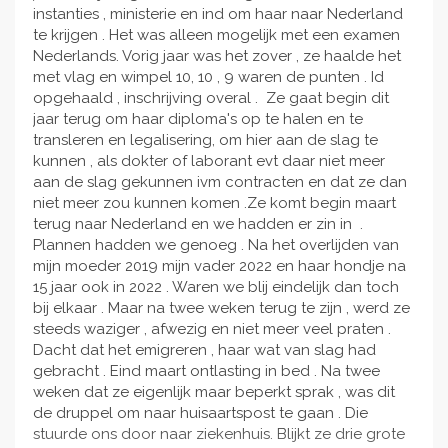
instanties , ministerie en ind om haar naar Nederland
te krijgen . Het was alleen mogelijk met een examen
Nederlands. Vorig jaar was het zover , ze haalde het
met vlag en wimpel 10, 10 , 9 waren de punten . Id
opgehaald , inschrijving overal . Ze gaat begin dit
jaar terug om haar diploma's op te halen en te
transleren en legalisering, om hier aan de slag te
kunnen , als dokter of laborant evt daar niet meer
aan de slag gekunnen ivm contracten en dat ze dan
niet meer zou kunnen komen .Ze komt begin maart
terug naar Nederland en we hadden er zin in .
Plannen hadden we genoeg . Na het overlijden van
mijn moeder 2019 mijn vader 2022 en haar hondje na
15 jaar ook in 2022 . Waren we blij eindelijk dan toch
bij elkaar . Maar na twee weken terug te zijn , werd ze
steeds waziger , afwezig en niet meer veel praten .
Dacht dat het emigreren , haar wat van slag had
gebracht . Eind maart ontlasting in bed . Na twee
weken dat ze eigenlijk maar beperkt sprak , was dit
de druppel om naar huisaartspost te gaan . Die
stuurde ons door naar ziekenhuis. Blijkt ze drie grote