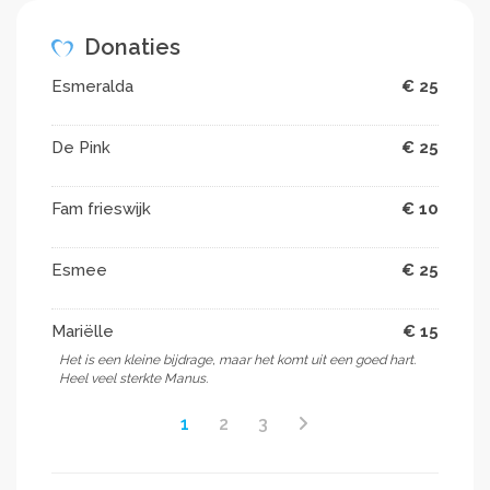
kunnen genieten . Maar niks is minder waar een groot
Donaties
verlies met veel verdriet en ongeloof . Dat juist een
heel goed persoon die voor iedereen klaar stond , dit
Esmeralda
€ 25
moet overkomen . Dus alle hulp is welkom . Mvgr
Emanuel
De Pink
€ 25
Fam frieswijk
€ 10
Esmee
€ 25
Mariëlle
€ 15
Het is een kleine bijdrage, maar het komt uit een goed hart.
Heel veel sterkte Manus.
1
2
3