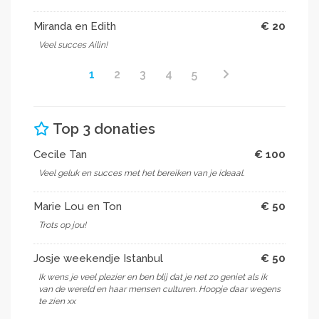
What is Connect by Music?
Miranda en Edith
€ 20
Through Connect by Music I’ll support various
Veel succes Ailin!
projects within and surrounding the refugee camps in
1
2
3
4
5
Lesbos and the main land of Greece. Music lessons
and therapy will be given daily to the refugee
children. Experiencing war and escaping a war zone
can be extremely traumatizing. Also, these traumas
Top 3 donaties
are often worsened by the situation the refugees end
up in subsequently, where they have to deal with the
Cecile Tan
€ 100
uncertainty whether their children and family
Veel geluk en succes met het bereiken van je ideaal.
members are still alive. With Connect by Music, we
intend to support and take care of the refugees, in
Marie Lou en Ton
€ 50
order to help them cope with this.
Trots op jou!
What is my goal?
Josje weekendje Istanbul
€ 50
My goal is raising at least 10,000 Euro for Connect by
Ik wens je veel plezier en ben blij dat je net zo geniet als ik
Music.
van de wereld en haar mensen culturen. Hoopje daar wegens
te zien xx