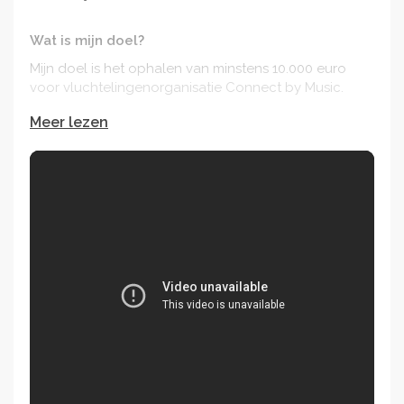
Wat is mijn doel?
Mijn doel is het ophalen van minstens 10.000 euro
voor vluchtelingenorganisatie Connect by Music.
Meer lezen
En dan stoppen ze zeker de helft in eigen zak..
Connect by Music heeft mij de kans gegeven om een
jaar lang muzieklessen- en therapieën te geven en dit
is waar mijn crowdfunding voor bedoeld is. Jaarlijks
spendeert de organisatie ongeveer 200.000 euro**
aan:
* De aanschaf van instrumenten.
* Promotie-, administratie-, verzekerings- en
bankkosten.
* Leerkrachten en lesmateriaal
* De huur van het appartement van de vrijwilligers.