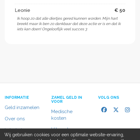
Leonie
€ 50
Ik hoop zo dat alle diertjes gered kunnen worden. Mijn hart
breekt maar ik ben zo dankbaar dat deze actie er is en dat ik
iets kan doen! Ongelooflijk veel succes 3
INFORMATIE
ZAMEL GELD IN
VOLG ONS
VOOR
Geld inzamelen
Medische
kosten
Over ons
Uitvaart
In het nieuws
Wij gebruiken cookies voor een optimale website-ervaring,