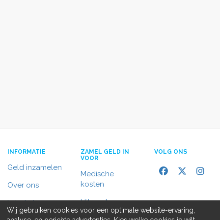
INFORMATIE
ZAMEL GELD IN
VOLG ONS
VOOR
Geld inzamelen
Medische
kosten
Over ons
Uitvaart
In het nieuws
Wij gebruiken cookies voor een optimale website-ervaring,
Rolstoelbus
analyse, en gerichte advertenties. Kies welke cookies je wilt