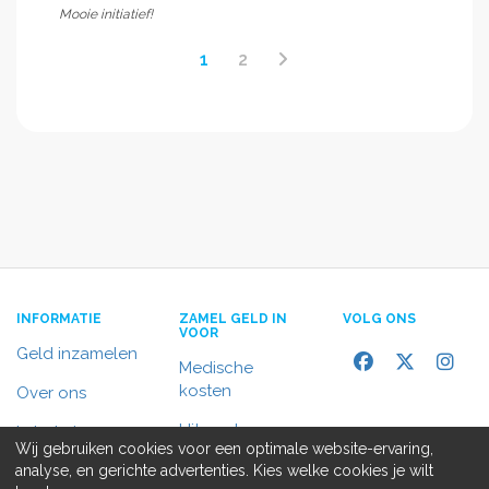
Mooie initiatief!
1
2
INFORMATIE
ZAMEL GELD IN
VOLG ONS
VOOR
Geld inzamelen
Medische
kosten
Over ons
Uitvaart
In het nieuws
Wij gebruiken cookies voor een optimale website-ervaring,
Rolstoelbus
analyse, en gerichte advertenties. Kies welke cookies je wilt
Contact