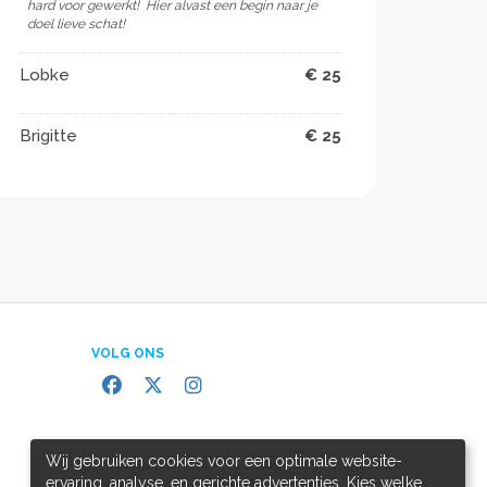
hard voor gewerkt! ️ Hier alvast een begin naar je
doel lieve schat!
Lobke
€ 25
Brigitte
€ 25
VOLG ONS
Wij gebruiken cookies voor een optimale website-
ervaring, analyse, en gerichte advertenties. Kies welke