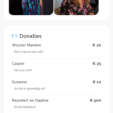
Donaties
Wouter Marieke
€ 20
Zet m op en hou vol!!
Casper
€ 25
Yes you can!
Susanne
€ 10
Je ziet er geweldig uit!
Reyndert en Daphne
€ 500
Go be fabulous!