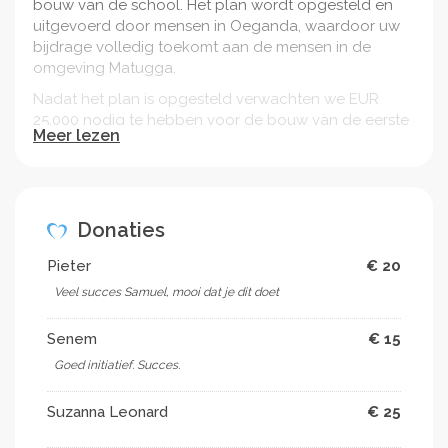
bouw van de school. Het plan wordt opgesteld en
uitgevoerd door mensen in Oeganda, waardoor uw
bijdrage volledig toekomt aan de mensen in de
omgeving Matugga.
Nadat het plan is opgesteld verwachten we EUR
25.000 nodig te hebben voor de bouw van de eerste
Meer lezen
vier klassen, en EUR 25.000 voor de andere drie
klassen (2 fases). Dit geld zullen we grotendeels
ophalen bij bedrijven.
Wij, Wietse Siemerink en Samuel Sserembugu,
Donaties
oprichters van de stichting, ben jullie erg dankbaar
dat we met jullie hulp kinderen in Matugga kan
Pieter
€ 20
helpen naar een mooie toekomst.
Veel succes Samuel, mooi dat je dit doet
Voor meer informatie over de stichting, zie:
stichtingunclesamsfoundation.com
Senem
€ 15
Goed initiatief. Succes.
Suzanna Leonard
€ 25