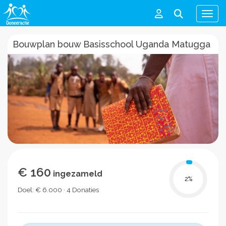
Men
Bouwplan bouw Basisschool Uganda Matugga
€ 160
ingezameld
2
%
Doel: € 6.000 · 4 Donaties