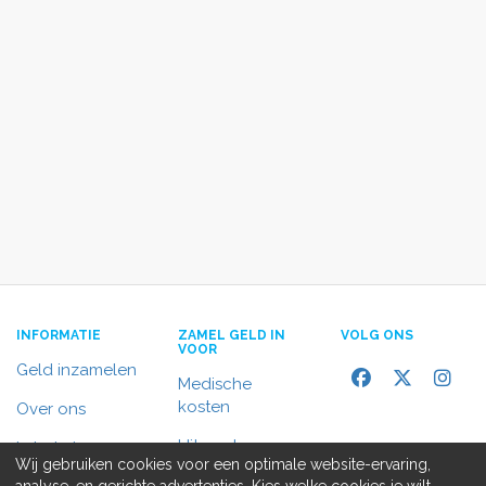
INFORMATIE
ZAMEL GELD IN
VOLG ONS
VOOR
Geld inzamelen
Medische
kosten
Over ons
Uitvaart
In het nieuws
Wij gebruiken cookies voor een optimale website-ervaring,
Rolstoelbus
analyse, en gerichte advertenties. Kies welke cookies je wilt