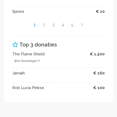
Sjenns
€ 10
1
2
3
4
5
Top 3 donaties
The Flame Shield
€ 1.500
fijne feestdagen !!
Jamalh
€ 160
Rob Lucia Pinkse
€ 100