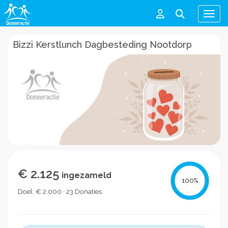
Men
Bizzi Kerstlunch Dagbesteding Nootdorp
€ 2.125
ingezameld
100
%
Doel: € 2.000 · 23 Donaties