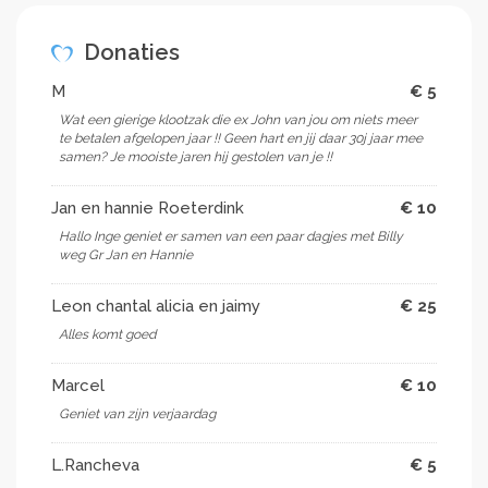
Donaties
M
€ 5
Wat een gierige klootzak die ex John van jou om niets meer
te betalen afgelopen jaar !! Geen hart en jij daar 30j jaar mee
samen? Je mooiste jaren hij gestolen van je !!
Jan en hannie Roeterdink
€ 10
Hallo Inge geniet er samen van een paar dagjes met Billy
weg Gr Jan en Hannie
Leon chantal alicia en jaimy
€ 25
Alles komt goed ️
Marcel
€ 10
Geniet van zijn verjaardag
L.Rancheva
€ 5