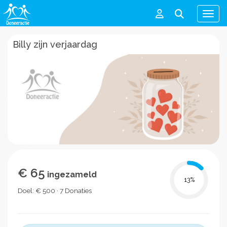
Men
Billy zijn verjaardag
€ 65
ingezameld
13
%
Doel: € 500 · 7 Donaties