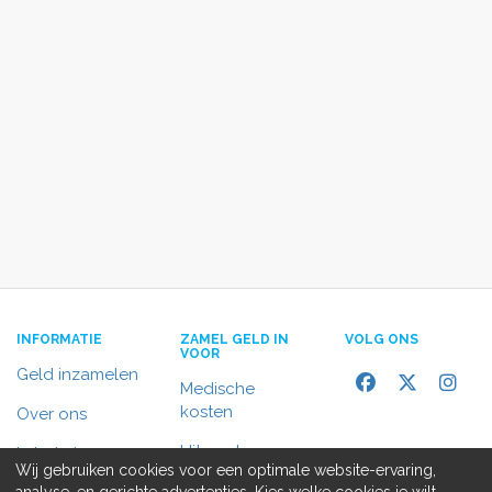
INFORMATIE
ZAMEL GELD IN
VOLG ONS
VOOR
Geld inzamelen
Medische
kosten
Over ons
Uitvaart
In het nieuws
Wij gebruiken cookies voor een optimale website-ervaring,
Rolstoelbus
analyse, en gerichte advertenties. Kies welke cookies je wilt