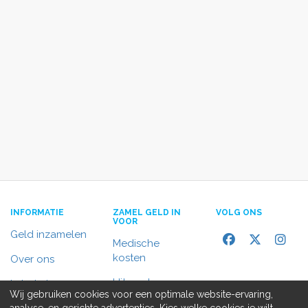
INFORMATIE
ZAMEL GELD IN
VOLG ONS
VOOR
Geld inzamelen
Medische
kosten
Over ons
Uitvaart
In het nieuws
Wij gebruiken cookies voor een optimale website-ervaring,
Rolstoelbus
analyse, en gerichte advertenties. Kies welke cookies je wilt