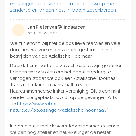
Even een reken sommetje: 1 nest Aziatische
ers-vangen-aziatische-hoornaar-door-wesp-met-
hoornaars eet 11,2 kg insecten, omgerekend 100.000
zendertje-en-vinden-nest-in-boom-zevenbergen
honingbij-achtig prooien. (Dus prooien ter grootte
van een honingbij.)
Jan Pieter van Wijngaarden
J
In de literatuur speken ze over een dieet van 30 tot
08-10-2024 18:22
70% honingbij, dus laten we het even voor het gemak
op 50% houden. Dus 1 nest Aziatische hoornaars eet
We zijn enorm blij met de positieve reacties en vele
ongeveer 50.000 honingbijen en 50.000 andere
donaties, we voelen ons enorm gesteund in het
insecten.
bestrijden van de Aziatische Hoornaar.
In de literatuur staat dat ze een dichtheid kunnen
Doordat er in korte tijd zoveel reacties zijn gekomen,
halen van 12 tot 40 nesten de vierkante kilometer.
hebben we besloten om het donatiebedrag te
verhogen, zodat we ook een Aziatische Hoornaar
Even de getallen erbij van hier boven: Minimaal 12
Transmitter kunnen aanschaffen voor de
nesten eten dus voor 1.200.000 insecten waarvan
Haarelmmermeerse Imker vereniging. Dit is een mini
600.000 honingbijen. En 600.000 andere insecten. Als
zender die geplaatst wordt op de gevangen AH's.
dit 1 jaar gebeurt, geen probleem.
zie:
https://www.robor-
Maar gaat dit structureel worden, dan is er vast iets in
nature.eu/oplossingen/aziatische-hoorna
ar/
de voedsel-pyramide dat daar onder gaat lijden. En
wat als er 40 nesten zouden zijn, meer dan drie keer
In combinatie met de warmtebeeldcamera kunnen
zo veel?
we dan nog sneller en nauwkeuriger de nesten