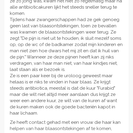
ze zo jong was, kwam het niet zo regelmatig maar na
alle antibioticakuren lijkt het steeds sneller terug te
komen.
Tijdens haar zwangerschappen had ze gek genoeg
geen last van blaasontstekingen, toen ze bevallen
was kwamen de blaasontstekingen weer terug. Ze
zegt "De pijn is niet uit te houden, ik sluit mezelf soms
op, op de wc of de badkamer zodat mijn kinderen en
man niet zien hoe dwars het mij zit en dat ik huil van
de pijn." Wanneer ze deze pijnen heeft kan zij niks
verdragen, van haar man niet, van haar kindjes niet,
laat staan als er bezoek is.
Ze is een paar keer bij de uroloog geweest maar
helaas is er niks te vinden in haar blaas. Ze krijgt
steeds antibiotica, meestal is dat de kuur "Furabid"
maar die wilt niet altijd meer aanslaan dus krijgt ze
weer een andere kuur, ze wilt van de kuren af want
de kuren maken ook de goede bacteriën kapot in
haar lichaam.
Ze heeft contact gehad met een vrouw die haar kan
helpen van haar blaasontstekingen af te komen,