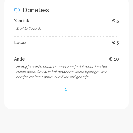
Donaties
Yannick
€ 5
Sterkte lieverds
Lucas
€ 5
Antje
€ 10
Hierbij je eerste donatie.. hoop voor je dat meerdere het
zullen doen. Ook al is het maar een kleine bijdrage.. vele
beetjes maken 1 grote.. suc 6 laiverd gr antje
1