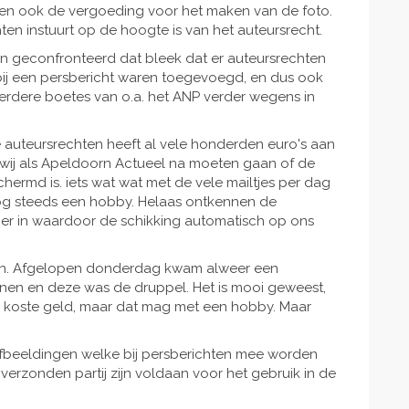
llen ook de vergoeding voor het maken van de foto.
hten instuurt op de hoogte is van het auteursrecht.
en geconfronteerd dat bleek dat er auteursrechten
bij een persbericht waren toegevoegd, en dus ook
eerdere boetes van o.a. het ANP verder wegens in
uteursrechten heeft al vele honderden euro's aan
 wij als Apeldoorn Actueel na moeten gaan of de
hermd is. iets wat wat met de vele mailtjes per dag
 nog steeds een hobby. Helaas ontkennen de
ier in waardoor de schikking automatisch op ons
en. Afgelopen donderdag kwam alweer een
nen en deze was de druppel. Het is mooi geweest,
 koste geld, maar dat mag met een hobby. Maar
afbeeldingen welke bij persberichten mee worden
 verzonden partij zijn voldaan voor het gebruik in de