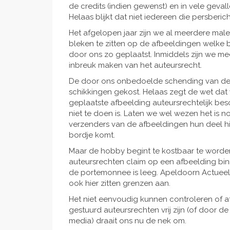
de credits (indien gewenst) en in vele geva
Helaas blijkt dat niet iedereen die persberic
Het afgelopen jaar zijn we al meerdere mal
bleken te zitten op de afbeeldingen welke 
door ons zo geplaatst. Inmiddels zijn we m
inbreuk maken van het auteursrecht.
De door ons onbedoelde schending van de a
schikkingen gekost. Helaas zegt de wet dat
geplaatste afbeelding auteursrechtelijk besc
niet te doen is. Laten we wel wezen het is
verzenders van de afbeeldingen hun deel h
bordje komt.
Maar de hobby begint te kostbaar te word
auteursrechten claim op een afbeelding bin
de portemonnee is leeg. Apeldoorn Actueel
ook hier zitten grenzen aan.
Het niet eenvoudig kunnen controleren of 
gestuurd auteursrechten vrij zijn (of door de
media) draait ons nu de nek om.