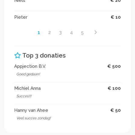
Niels
€ 20
Pieter
€ 10
1
2
3
4
5
Top 3 donaties
Appjection B.V.
€ 500
Goed gedaan!
Michiel Anna
€ 100
Succes!!!
Hanny van Ahee
€ 50
Veel succes zondag!