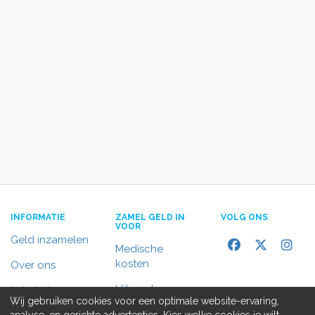
INFORMATIE
ZAMEL GELD IN
VOLG ONS
VOOR
Geld inzamelen
Medische
kosten
Over ons
Uitvaart
In het nieuws
Wij gebruiken cookies voor een optimale website-ervaring,
Rolstoelbus
analyse, en gerichte advertenties. Kies welke cookies je wilt