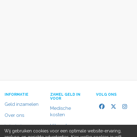
INFORMATIE
ZAMEL GELD IN
VOLG ONS
VOOR
Geld inzamelen
Medische
kosten
Over ons
Uitvaart
In het nieuws
Wij gebruiken cookies voor een optimale website-ervaring,
Rolstoelbus
analyse, en gerichte advertenties. Kies welke cookies je wilt