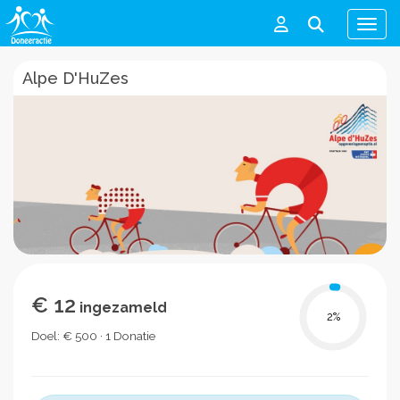
Men
Alpe D'HuZes
€ 12
ingezameld
2
%
Doel: € 500 · 1 Donatie