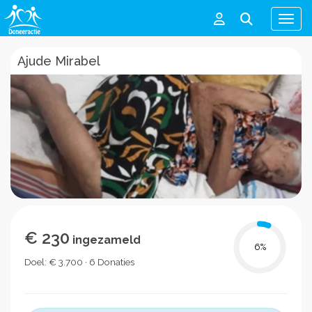
Men
Ajude Mirabel
€ 230
ingezameld
6
%
Doel: € 3.700 · 6 Donaties