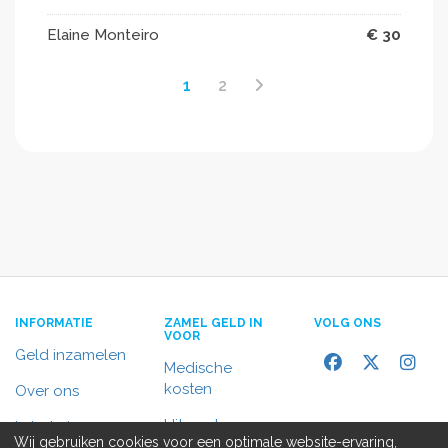
Elaine Monteiro
€ 30
1
2
INFORMATIE
ZAMEL GELD IN
VOLG ONS
VOOR
Geld inzamelen
Medische
kosten
Over ons
Uitvaart
In het nieuws
Wij gebruiken cookies voor een optimale website-ervaring,