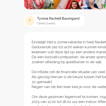
Tyrona Rachell Baumgard
T
CIMAS Events
Eindelijk! Het is zomervakantie in heel Nede
Gedurende zes tot acht weken kunnen kindere
Iedereen vult deze tijd op een andere manie
De één bezoekt pretparken, de ander spende
zoeken afleiding bij speeltuinen in de wijk.
De inflatie zet de financiële situatie van vee
Als gevolg hiervan is de keuze tussen het be
zo gemaakt.
Negen van de tien keer kies je voor de vaste
Om deze gezinnen tegemoet te komen, orga
2023 van 12.00 tot 18.00 uur een indoor Af