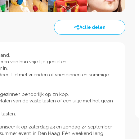
Actie delen
rland.
n van hun vrije tijd genieten.
r in.
ert tijd met vrienden of vriendinnen en sommige
l gezinnen behoorlijk op z’n kop.
talen van de vaste lasten of een uitje met het gezin
 lasten.
niseer ik op zaterdag 23 en zondag 24 september
tersummer event, in Den Haag. Eén weekend lang