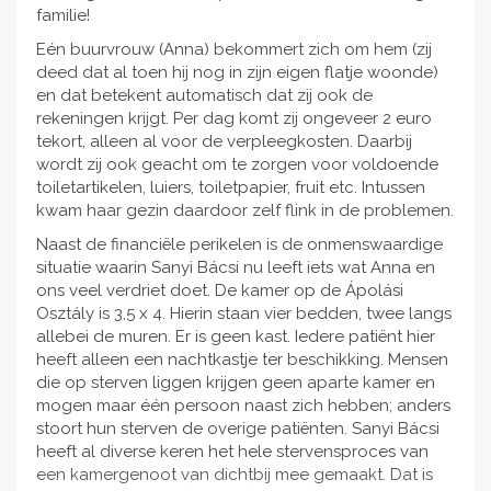
familie!
Eén buurvrouw (Anna) bekommert zich om hem (zij
deed dat al toen hij nog in zijn eigen flatje woonde)
en dat betekent automatisch dat zij ook de
rekeningen krijgt. Per dag komt zij ongeveer 2 euro
tekort, alleen al voor de verpleegkosten. Daarbij
wordt zij ook geacht om te zorgen voor voldoende
toiletartikelen, luiers, toiletpapier, fruit etc. Intussen
kwam haar gezin daardoor zelf flink in de problemen.
Naast de financiële perikelen is de onmenswaardige
situatie waarin Sanyi Bácsi nu leeft iets wat Anna en
ons veel verdriet doet. De kamer op de Ápolási
Osztály is 3,5 x 4. Hierin staan vier bedden, twee langs
allebei de muren. Er is geen kast. Iedere patiënt hier
heeft alleen een nachtkastje ter beschikking. Mensen
die op sterven liggen krijgen geen aparte kamer en
mogen maar één persoon naast zich hebben; anders
stoort hun sterven de overige patiënten. Sanyi Bácsi
heeft al diverse keren het hele stervensproces van
een kamergenoot van dichtbij mee gemaakt. Dat is