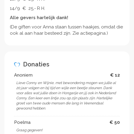
Komló kan blijven. Anna en haar gezin kunnen hem
14/9 € 25,- R H.
dan blijven bezoeken. Ander bezoek krijgt hij eigenlijk
niet; hij leefde al jaren zeer geïsoleerd in zijn flatje.
Alle gevers hartelijk dank!
Wel kent hij nog veel mensen uit Komló, dus het zou
(De giften voor Anna staan tussen haakjes, omdat die
fijn zijn als hij ergens kan verblijven waar nog meer
ook al aan haar besteed zijn. Zie actiepagina.)
mensen uit Komló wonen. Zo kwamen we uit bij Szent
Borbála Otthon in Komló. Dat is een sociale opvang,
in een grote flat. Aan de linkerkant wonen gezinnen,
aan de rechterkant ouderen. Om een lang verhaal
wat minder lang te maken: het kostte wat moeite,
Donaties
maar Sanyi Bácsi staat daar nu op de wachtlijst.
Anoniem
€ 12
Indien Sanyi Bácsi in Szent Borbála Otthon komt te
wonen dan is het financiële tekort nog wat groter
Lieve Conny en Wijnie, met bewondering mogen we jullie al
dan nu. Toch hebben we gemeend hem daarvoor te
20 jaar volgen en bij tijd en wijle een beetje steunen. Dank
voor alles wat jullie doen in Hongarije en jij ook in Nederland
moeten aanmelden. Misschien kent u dat verhaal van
Conny. Een keer een lintje zou op zijn plaats zijn. Hartelijke
die jongen op het strand; hij staat tussen duizenden
groet van twee oude mensen die lang in Veenendaal
aangespoelde vissen en gooit ze een voor een terug
gewoond hebben.
in zee. Hij heeft niets anders voorhanden dan zijn
eigen handen. Een cynische voorbijganger merkt op:
Poelma
€ 50
"Al die moeite, dat heeft toch geen zin." Waarop de
Graag gegeven!
jongen reageert: "Voor deze wel, voor deze wel, voor